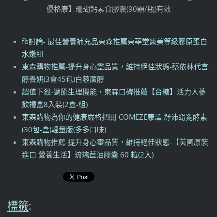
優格康】珊瑚鈣素食膠囊(90顆/瓶)有效
fb討論- 最佳營養補充品東森推薦東華堂醫美等級膠原蛋白
水嫩組
東森購物推薦-提升身心靈品質，維持絕佳狀態-蔡依林代言
醇養妍(3盒45包)白藜蘆醇
超值下殺-調節生理機能，東森口碑推薦【台糖】活力人蔘
飲禮盒8入裝(2盒-組)
東森購物為你的健康嚴格把關-COMEZE康澤 舒沛窈窕酵素
(30包-盒)輕量版(多多口味)
東森購物推薦-提升身心靈品質，維持絕佳狀態-【美國原裝
進口 營養生活】琉璃苣油膠囊 60 粒(2入)
標籤
: