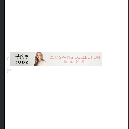
?
?
?