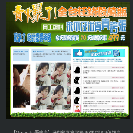
【Organika優格康】珊瑚鈣素食膠囊(90顆/瓶)CP值超高,