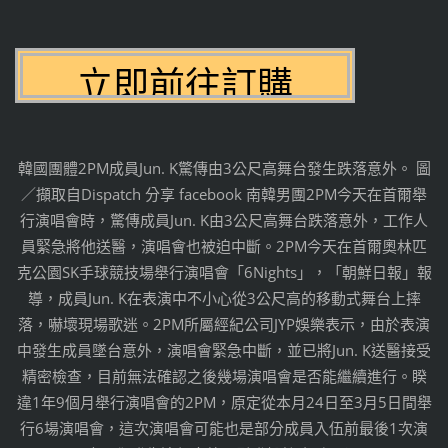
韓國團體2PM成員Jun. K驚傳由3公尺高舞台發生跌落意外。 圖
／擷取自Dispatch 分享 facebook 南韓男團2PM今天在首爾舉
行演唱會時，驚傳成員Jun. K由3公尺高舞台跌落意外，工作人
員緊急將他送醫，演唱會也被迫中斷。2PM今天在首爾奧林匹
克公園SK手球競技場舉行演唱會「6Nights」，「朝鮮日報」報
導，成員Jun. K在表演中不小心從3公尺高的移動式舞台上摔
落，嚇壞現場歌迷。2PM所屬經紀公司JYP娛樂表示，由於表演
中發生成員墜台意外，演唱會緊急中斷，並已將Jun. K送醫接受
精密檢查，目前無法確認之後幾場演唱會是否能繼續進行。睽
違1年9個月舉行演唱會的2PM，原定從本月24日至3月5日間舉
行6場演唱會，這次演唱會可能也是部分成員入伍前最後1次演