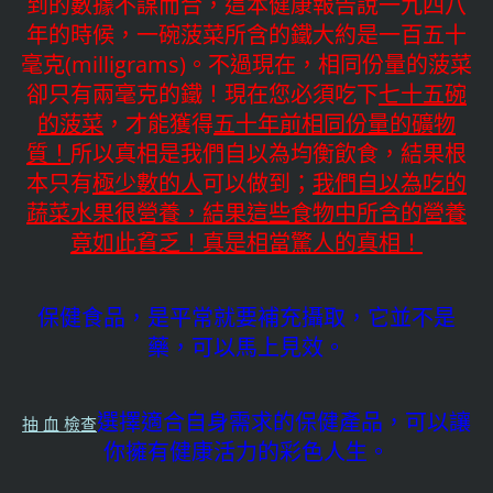
到的數據不謀而合，這本健康報告說一九四八
年的時候，一碗菠菜所含的鐵大約是一百五十
毫克(milligrams)。不過現在，相同份量的菠菜
卻只有兩毫克的鐵！現在您必須吃下
七十五碗
的菠菜
，才能獲得
五十年前相同份量的礦物
質！
所以真相是我們自以為均衡飲食，結果根
本只有
極少數的人
可以做到；
我們自以為吃的
蔬菜水果很營養，結果這些食物中所含的營養
竟如此貧乏！真是相當驚人的真相！
保健食品，是平常就要補充攝取，它並不是
藥，可以馬上見效。
選擇適合自身需求的保健產品，可以讓
抽 血 檢查
你擁有健康活力的彩色人生。