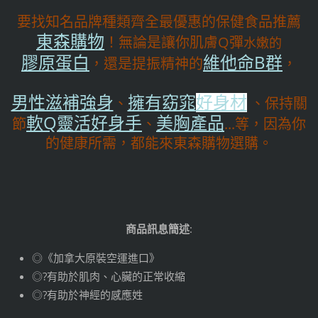
要找知名品牌種類齊全最優惠的保健食品推薦
東森購物
！無論是讓你肌膚Q彈
水嫩的
維他命B群
膠原蛋白
，還是提振精神的
，
男性滋補強身
擁有
窈窕
好身材
、
、保持關
軟Q靈活好身手
美胸產品
節
、
...等，因為你
的健康所需，都能來東森購物選購。
商品訊息簡述
:
◎《加拿大原裝空運進口》
◎?有助於肌肉、心臟的正常收縮
◎?有助於神經的感應姓