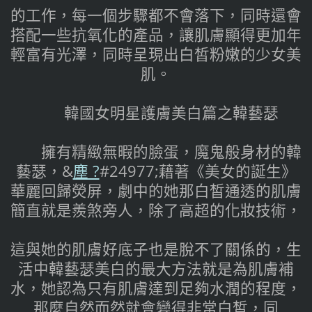
的工作，每一個步驟都不會落下，同時還會
搭配一些抗氧化的產品，讓肌膚顯得更加年
輕富有光澤，同時呈現出白皙粉嫩的少女美
肌。
韓國女明星護膚美白篇之韓藝瑟
擁有精緻無暇的臉蛋，魔鬼般身材的韓
藝瑟，&
塵 ?
#24977;藉著《美女的誕生》
華麗回歸熒屏，劇中的她那白皙通透的肌膚
簡直就是羨煞旁人，除了高超的化​​妝技術，
這與她的肌膚好底子也是脫不了關係的，生
活中韓藝瑟美白的最大方法就是為肌膚補
水，她認為只有肌膚達到足夠水潤的程度，
那麼自然而然就會變得非常白皙，同