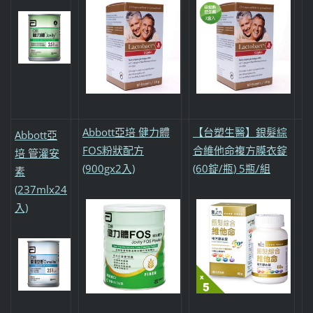
Abbott亞培 健力體
【台塑生醫】銀髮綜
Abbott亞
FOS粉狀配方
合維他命複方膜衣錠
培 管灌安
(900gx2入)
(60錠/瓶) 5瓶/組
素
(237mlx24
入)