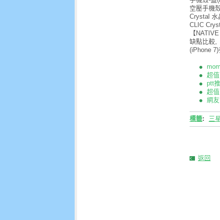
空壓手機殼-藍
Crystal
CLIC Cr
【NATIVE
缺點比較,【N
(iPhone 
mom
超值下
pt
超值下
網友評
標籤
:
三星
返回