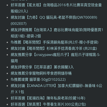
好茶首選【茗太祖】台灣極品2016冬片比賽茶真空琉金量
販組(20入)
網友討論【力奇】QQ 貓玩具-老鼠不倒翁(QW700089)
(I002E07)
網友評價推薦【台灣茶人】鹿谷比賽味烏龍茶(限時優惠買1
組送1組) -提袋-2個
fb推薦【喝茶閒閒】手採清韻烏龍茶(共2斤-贈小手提袋)
網友討論【喝茶閒閒】杉林溪手捻清香高冷茶 (共20盒)
網友推薦分享【crazypaws瘋狂爪子】瘋狂爪子球帽窩-S-
貓用
網友評價分享【花草巫婆】薰衣錫蘭3入
網友推薦分享寵物飼料零食透明儲存桶
fb推薦竣寶 貓草膏-50g(D102G22)
網友討論【CANADA LITTER】加拿大紅鑽貓砂–無香味 6公
斤 X 1包
好茶首選【茗揚四海】陳年私房老茶(珍藏16年)
好茶首選【榮真蒡】牛蒡養生茶片300公克(2包)