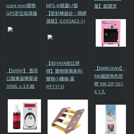
icare mini寵物
MFS-4(綠蓋) /個
菌】超環流
GPS定位協尋器
【密封條設計、隔絕
濕氣】(L093A02-1)
【IBIYAYA依比呀
【MARUKAN】
【SHINY】 雪亮
呀】寵物傢俱系列-
MK細部角形針
口服美容精華液
寵物小樓梯-黃
梳 MK-DP-561
30ML x 3入組
(FF1313)
X 1入